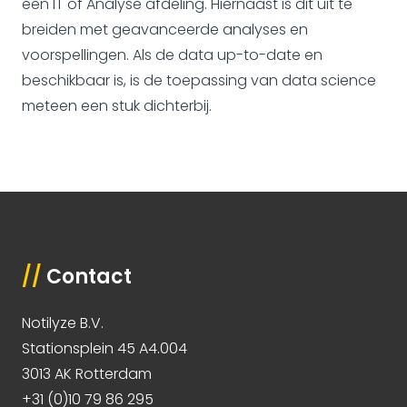
een IT of Analyse afdeling. Hiernaast is dit uit te
breiden met geavanceerde analyses en
voorspellingen. Als de data up-to-date en
beschikbaar is, is de toepassing van data science
meteen een stuk dichterbij.
//
Contact
Notilyze B.V.
Stationsplein 45 A4.004
3013 AK Rotterdam
+31 (0)10 79 86 295