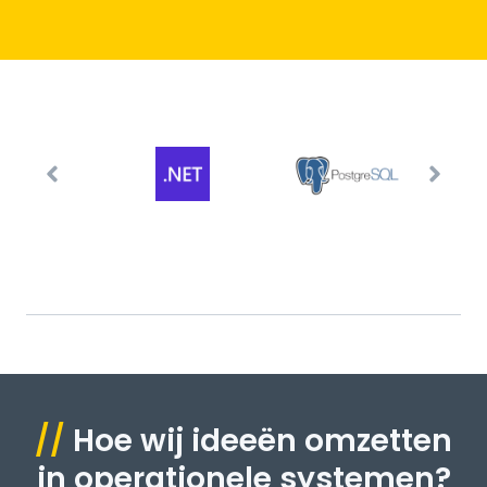
//
Hoe wij ideeën omzetten
in operationele systemen?