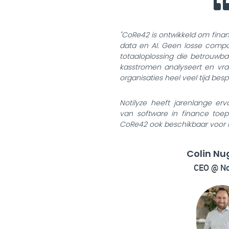
"CoRe42 is ontwikkeld om fina
data en AI. Geen losse comp
totaaloplossing die betrouwba
kasstromen analyseert en vra
organisaties heel veel tijd bes
Notilyze heeft jarenlange er
van software in finance toep
CoRe42 ook beschikbaar voor k
Colin Nu
CEO @ No