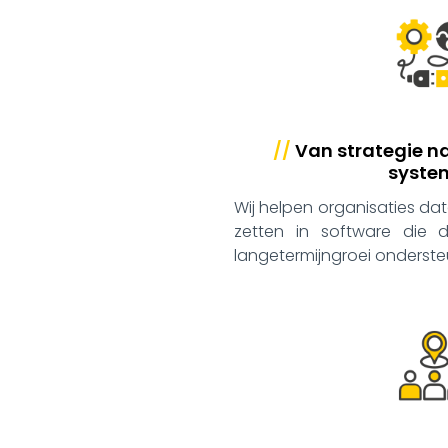
//
Van strategie n
syste
Wij helpen organisaties dat
zetten in software die d
langetermijngroei onderste