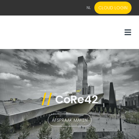
CLOUD LOGIN
NL
EN
NL
//
CoRe42
AFSPRAAK MAKEN