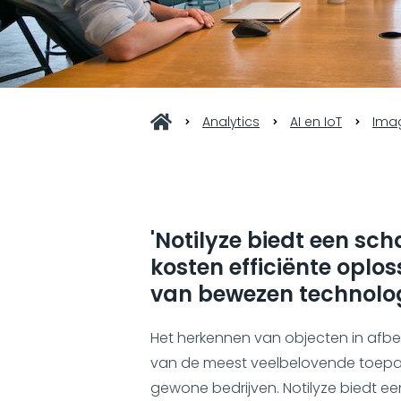
Analytics
AI en IoT
Imag
'Notilyze biedt een sc
kosten efficiënte oplos
van bewezen technolog
Het herkennen van objecten in afbe
van de meest veelbelovende toepa
gewone bedrijven. Notilyze biedt e