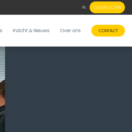
CLOUD LOGIN
NL
EN
NL
s
Inzicht & Nieuws
Over ons
CONTACT