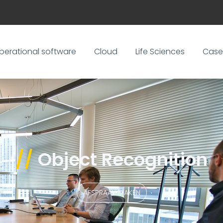
perational software
Cloud
Life Sciences
Case
//
Object Recognition
AFSPRAAK MAKEN