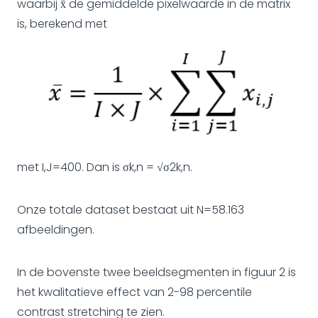
waarbij x̄ de gemiddelde pixelwaarde in de matrix
is, berekend met
met I,J=400. Dan is σk,n = √σ2k,n.
Onze totale dataset bestaat uit N=58.163
afbeeldingen.
In de bovenste twee beeldsegmenten in figuur 2 is
het kwalitatieve effect van 2-98 percentile
contrast stretching te zien.