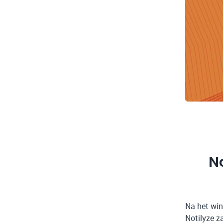
N
Na het wi
Notilyze 