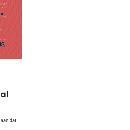
al
 aan dat