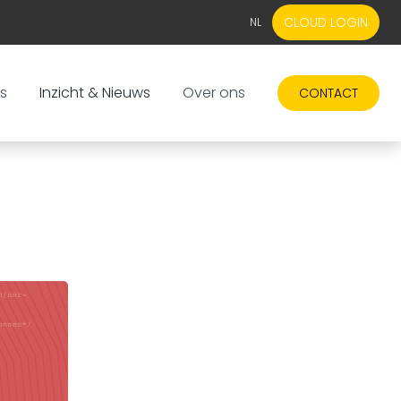
CLOUD LOGIN
NL
EN
NL
s
Inzicht & Nieuws
Over ons
CONTACT