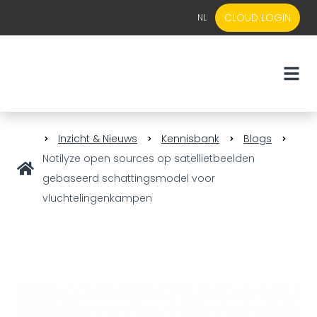
CLOUD LOGIN
NL
EN
NL
Inzicht & Nieuws
Kennisbank
Blogs
Notilyze open sources op satellietbeelden
gebaseerd schattingsmodel voor
vluchtelingenkampen