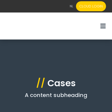
CLOUD LOGIN
NL
EN
NL
//
Cases
A content subheading