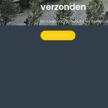
verzonden
Bedankt voor je bericht, wij nemen 
NOTILYZE.COM